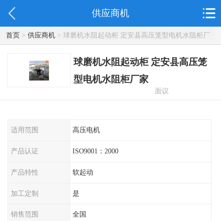
供应商机
首页
>
供应商机
> 球磨机水阻起动柜 定安县高压笼型电机水阻柜厂
家
球磨机水阻起动柜 定安县高压笼
型电机水阻柜厂家
面议
适用范围
高压电机
产品认证
ISO9001：2000
产品特性
软起动
加工定制
是
销售范围
全国