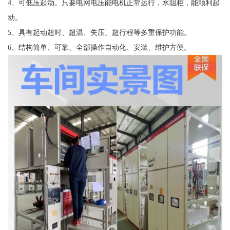
4、可低压起动。只要电网电压能电机正常运行，水阻柜，能顺利起
动。
5、具有起动超时、超温、失压、超行程等多重保护功能。
6、结构简单、可靠、全部操作自动化、安装、维护方便。