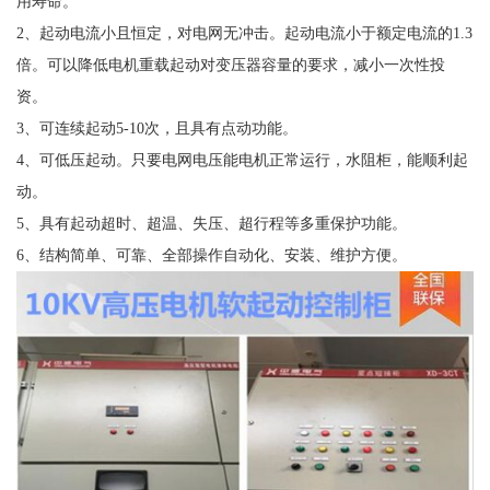
用寿命。
2、起动电流小且恒定，对电网无冲击。起动电流小于额定电流的1.3
倍。可以降低电机重载起动对变压器容量的要求，减小一次性投
资。
3、可连续起动5-10次，且具有点动功能。
4、可低压起动。只要电网电压能电机正常运行，水阻柜，能顺利起
动。
5、具有起动超时、超温、失压、超行程等多重保护功能。
6、结构简单、可靠、全部操作自动化、安装、维护方便。