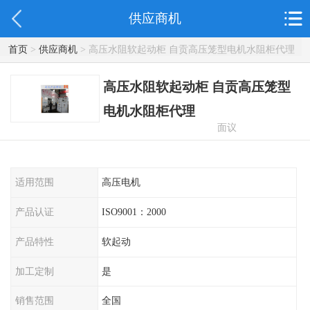
供应商机
首页
>
供应商机
> 高压水阻软起动柜 自贡高压笼型电机水阻柜代理
高压水阻软起动柜 自贡高压笼型
电机水阻柜代理
面议
适用范围
高压电机
产品认证
ISO9001：2000
产品特性
软起动
加工定制
是
销售范围
全国