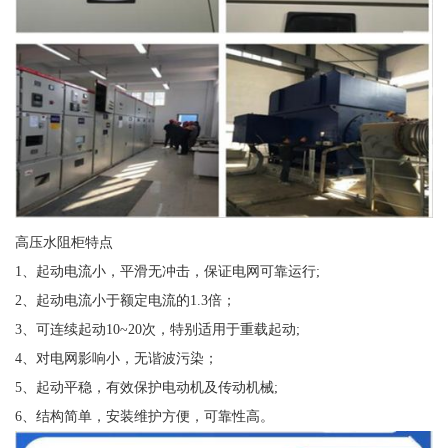
高压水阻柜特点
1、起动电流小，平滑无冲击，保证电网可靠运行;
2、起动电流小于额定电流的1.3倍；
3、可连续起动10~20次，特别适用于重载起动;
4、对电网影响小，无谐波污染；
5、起动平稳，有效保护电动机及传动机械;
6、结构简单，安装维护方便，可靠性高。