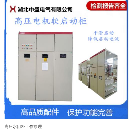
高压水阻柜工作原理