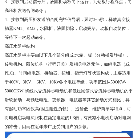
3、接收到启动信号后，液阻柜动板向下运行，到达板行程终点，向
高压柜发送合闸命令；
4、接收到高压柜发送的合闸完毕信号后，延时3~5秒，释放真空接
触器KM1、KM2，水阻柜，液阻切除，启动完毕。动板自动复位，
等待下一次起动命令。
高压水阻柜结构
高压水阻柜主要由以下几个部分组成:水箱、板〈分动板及静板〉、
传动机构、限位机构〈行程开关〉及相关电器元件，如继电器（或
PLC)、时间继电器、接触器、按钮、指示灯等状置构成，主要适用
于400V、3KV、 6KV、10Kv各个电压等级，功率范围从50OKW-
5000OKW!蛲线式交流异步电动机和低压鼠笼式交流异步电动机的平
滑软起动，与频敏电阻、变频器、电抗器等其它起动方式相比，具
有起动功率因数高(因是阻性负载）、造价低、维护简单等特点，可
将电机启动电流限制在额定电流的1.3倍，有效减小电机启动对电网
的冲击，因而在近年来广泛受到用户的亲赖。