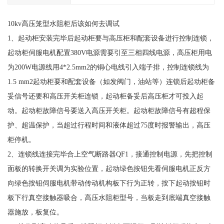
10kv高压笼型水阻柜后该如何去调试
1、起动柜安装完毕后起动柜要与高压柜和配套设备进行控制连锁，
起动柜伺服电机配置380V电源需要引至三相四线电源，高压柜用电
为200W电源线用4*2.5mm2的铜心电线引入端子排，控制连锁线为
1.5 mm2起动柜要和配套设备（如发阀门，油站等）连锁后起动柜备
妥信号还要和高压开关柜连锁，起动柜备妥后高压柜才可投入起
动。起动柜故障信号要送入高压开关柜。起动柜故障信号有超程保
护、超温保护，当超过行程时间和液体超过75度时报警输出，高压
柜停机。
2、连锁线连接完毕合上空气断路器QF1，接通控制电源，先把控制
面板的转换开关调为实验位置，起动绿色按钮先看伺服电机正反方
向绿色按钮伺服电机带动传动机构板下行为正转，按下起动按钮时
板下行真空接触器吸合，高压水阻柜型号，当板走到底端真空接触
器施放，板复位。