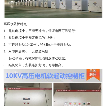
高压水阻柜特点
1、起动电流小，平滑无冲击，保证电网可靠运行;
2、起动电流小于额定电流的1.3倍；
3、可连续起动10~20次，特别适用于重载起动;
4、对电网影响小，无谐波污染；
5、起动平稳，有效保护电动机及传动机械;
6、结构简单，安装维护方便，可靠性高。