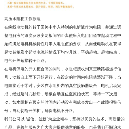
高压水阻柜工作原理
在绕线电动机的转子回路中串入特制的电解液作为电阻，并通过调
整电解液的浓度及改变两板间的距离使串入电阻阻值在起动过程中
始终满足电机机械特性对串入电阻值的要求，从而使电动机在获得
起动转矩及小起动电流的情况下均匀升速，平稳起动。起动结束，
电气开关短接转子回路。
在电机供电的开关柜合闸的同时，水阻柜接收到真空断路器运行信
号，动板自上而下开始运行，在设定的时间内电阻值逐渐下降，当
电阻接近于零时，安装在水阻柜内的真空接触器吸合，电机启动完
成，经过延时几秒后，动板自动复位至原始状态，等待一下次启
动。如水阻柜在预定的时间内起动没有完成会发出一个故障报警信
号，自动切断开关柜，确保电机不开路。
我们公司以“诚信、创新”为企业精神，坚持以优良的技术、高质量的
产品、完善的服务为广大客户提供满意的服务，也是我们不懈追求