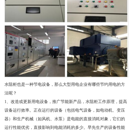
水阻柜也是一种节电设备，那么大型用电企业有哪些节约用电的方
法呢？
1、改造或更新用电设备，推广节能新产品，水阻柜工作原理，提高
设备运行效率。正在运行的设备（包括电气设备，如电动机、变压
器）和生产机械（如风机、水泵）是电能的直接消耗对象，它们的
运行性能优劣，直接影响到电能消耗的多少。早先生产的设备性能