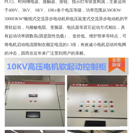
PLC)、时间继电器、接触器、按钮、指示灯等状置构成，主要适用
于400V、3KV、 6KV、10Kv各个电压等级，功率范围从50OKW-
5000OKW!蛲线式交流异步电动机和低压鼠笼式交流异步电动机的平
滑软起动，与频敏电阻、变频器、电抗器等其它起动方式相比，具
有起动功率因数高(因是阻性负载）、造价低、维护简单等特点，可
将电机启动电流限制在额定电流的1.3倍，有效减小电机启动对电网
的冲击，因而在近年来广泛受到用户的亲赖。