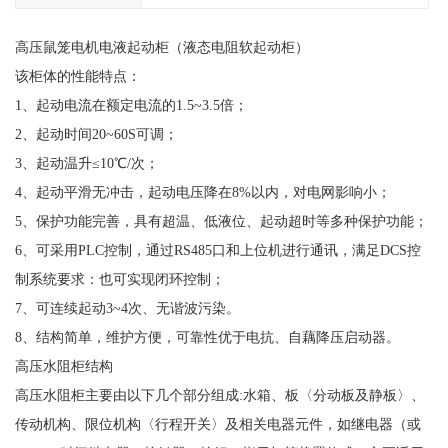
高压鼠笼电机电液起动柜（液态电阻软起动柜）
该柜体的性能特点：
1、起动电流在额定电流的1.5~3.5倍；
2、起动时间20~60S可调；
3、起动温升≤10℃/次；
4、起动平滑无冲击，起动电压降在8%以内，对电网影响小；
5、保护功能完善，具有超温、低液位、起动超时等多种保护功能；
6、可采用PLC控制，通过RS485口和上位机进行通讯，满足DCS控
制系统要求：也可实现闭环控制；
7、可连续起动3~4次、无谐波污染。
8、结构简单，维护方便，可靠性优于电抗、自藕降压启动器。
高压水阻柜结构
高压水阻柜主要由以下几个部分组成:水箱、板〈分动板及静板〉、
传动机构、限位机构〈行程开关〉及相关电器元件，如继电器（或