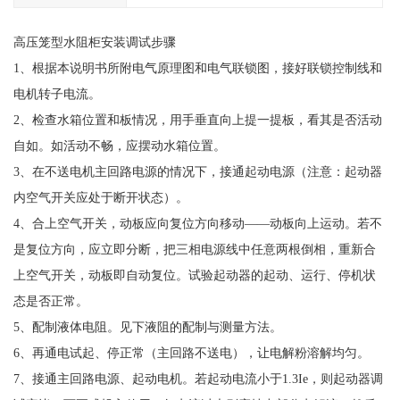
高压笼型水阻柜安装调试步骤
1、根据本说明书所附电气原理图和电气联锁图，接好联锁控制线和
电机转子电流。
2、检查水箱位置和板情况，用手垂直向上提一提板，看其是否活动
自如。如活动不畅，应摆动水箱位置。
3、在不送电机主回路电源的情况下，接通起动电源（注意：起动器
内空气开关应处于断开状态）。
4、合上空气开关，动板应向复位方向移动——动板向上运动。若不
是复位方向，应立即分断，把三相电源线中任意两根倒相，重新合
上空气开关，动板即自动复位。试验起动器的起动、运行、停机状
态是否正常。
5、配制液体电阻。见下液阻的配制与测量方法。
6、再通电试起、停正常（主回路不送电），让电解粉溶解均匀。
7、接通主回路电源、起动电机。若起动电流小于1.3Ie，则起动器调