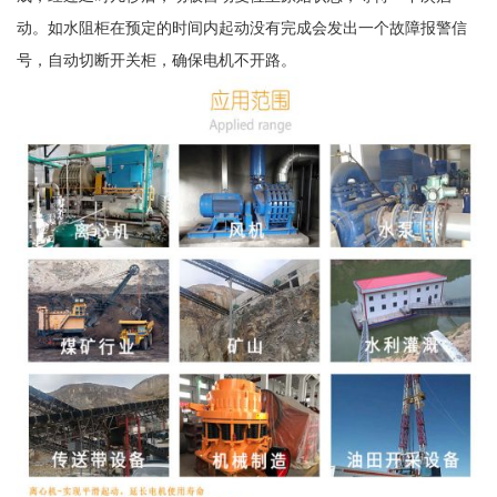
动。如水阻柜在预定的时间内起动没有完成会发出一个故障报警信
号，自动切断开关柜，确保电机不开路。