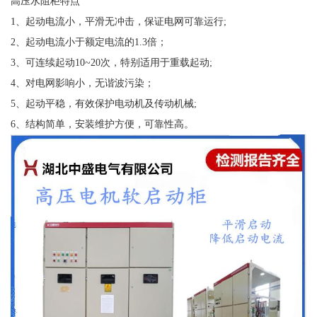
高压水阻柜特点
1、起动电流小，平滑无冲击，保证电网可靠运行;
2、起动电流小于额定电流的1.3倍；
3、可连续起动10~20次，特别适用于重载起动;
4、对电网影响小，无谐波污染；
5、起动平稳，有效保护电动机及传动机械;
6、结构简单，安装维护方便，可靠性高。