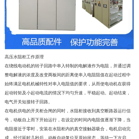
高压水阻柜工作原理
在绕线电动机的转子回路中串入特制的电解液作为电阻，并通过调
整电解液的浓度及改变两板间的距离使串入电阻阻值在起动过程中
始终满足电机机械特性对串入电阻值的要求，从而使电动机在获得
起动转矩及小起动电流的情况下均匀升速，平稳起动。起动结束，
电气开关短接转子回路。
在电机供电的开关柜合闸的同时，水阻柜接收到真空断路器运行信
号，动板自上而下开始运行，在设定的时间内电阻值逐渐下降，当
电阻接近于零时，安装在水阻柜内的真空接触器吸合，电机启动完
成，经过延时几秒后，动板自动复位至原始状态，等待一下次启