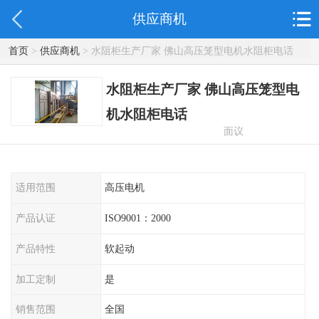
供应商机
首页
>
供应商机
> 水阻柜生产厂家 佛山高压笼型电机水阻柜电话
水阻柜生产厂家 佛山高压笼型电
机水阻柜电话
面议
适用范围
高压电机
产品认证
ISO9001：2000
产品特性
软起动
加工定制
是
销售范围
全国